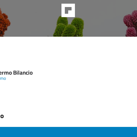
lermo Bilancio
amo
mo