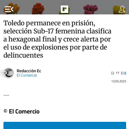
menu_open
Toledo permanece en prisión,
selección Sub-17 femenina clasifica
a hexagonal final y crece alerta por
el uso de explosiones por parte de
delincuentes
Redacción Ec
17
0
El Comercio
13.05.2025
.....
© El Comercio