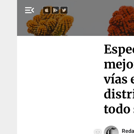
menu_open
Espec
mejor
vías 
distr
todo
Reda