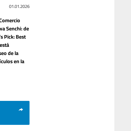
01.01.2026
 Comercio
a Senchi: de
s Pick: Best
 está
eo de la
ículos en la