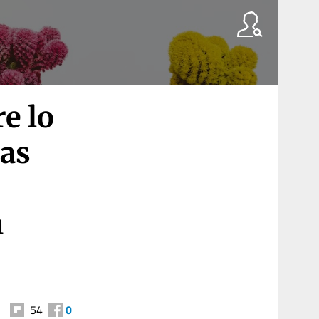
e lo
las
n
54
0