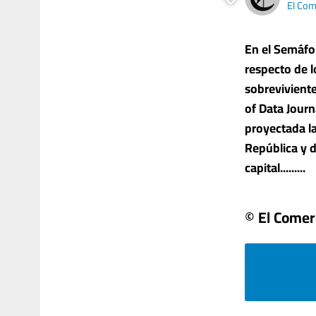
El Com
En el Semáfo
respecto de l
sobreviviente
of Data Jour
proyectada l
República y d
capital.........
© El Comer