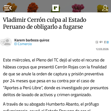
menu_open
Vladimir Cerrón culpa al Estado
Peruano de obligarlo a fugarse
Karem barboza quiroz
61
0
El Comercio
12.03.2026
Este miércoles, el Pleno del TC dejó al voto el recurso de
hábeas corpus que presentó Cerrón Rojas con la finalidad
de que se anule la orden de captura y prisión preventiva
por 24 meses que pesa en su contra por el caso de
“Aportes a Perú Libre”, donde es investigado por presuntos
delitos de lavado de activos y crimen organizado.
A través de su abogado Humberto Abanto, el prófugo
exfuncionario, acusó al Estado Peruano de ser el