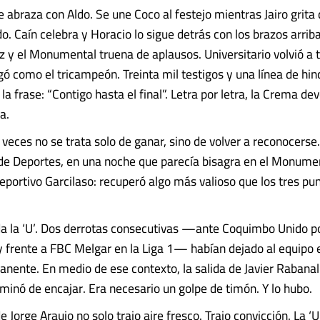
e abraza con Aldo. Se une Coco al festejo mientras Jairo grita
o. Caín celebra y Horacio lo sigue detrás con los brazos arrib
ez y el Monumental truena de aplausos. Universitario volvió a 
ó como el tricampeón. Treinta mil testigos y una línea de hi
a frase: “Contigo hasta el final”. Letra por letra, la Crema dev
a.
a veces no se trata solo de ganar, sino de volver a reconocerse.
 de Deportes, en una noche que parecía bisagra en el Monumen
eportivo Garcilaso: recuperó algo más valioso que los tres pun
a la ‘U’. Dos derrotas consecutivas —ante Coquimbo Unido p
y frente a FBC Melgar en la Liga 1— habían dejado al equipo 
nente. En medio de ese contexto, la salida de Javier Rabanal 
minó de encajar. Era necesario un golpe de timón. Y lo hubo.
e Jorge Araujo no solo trajo aire fresco. Trajo convicción. La ‘U’..