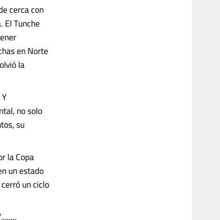
 de cerca con
a. El Tunche
tener
nchas en Norte
olvió la
 Y
tal, no solo
tos, su
or la Copa
en un estado
cerró un ciclo
......