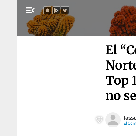
menu_open
El “C
Norte
Top 1
no se
Jass
El Com