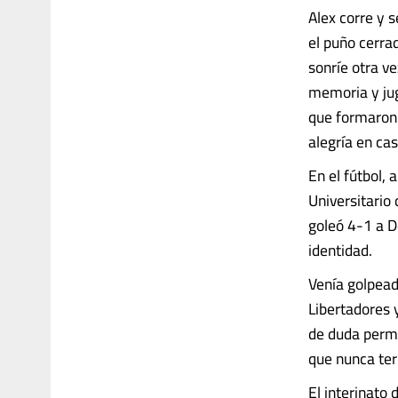
Alex corre y s
el puño cerrad
sonríe otra v
memoria y jug
que formaron l
alegría en cas
En el fútbol, 
Universitario
goleó 4-1 a D
identidad.
Venía golpead
Libertadores 
de duda perma
que nunca ter
El interinato d