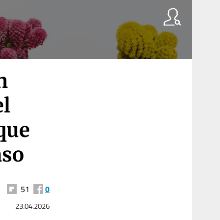
n
el
 que
aso
51
0
23.04.2026