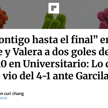
ontigo hasta el final” e
 y Valera a dos goles d
0 en Universitario: Lo
 vio del 4-1 ante Garcil
on curi chang
ercio