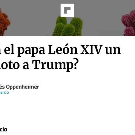
 el papa León XIV un
doto a Trump?
és Oppenheimer
ercio
cio