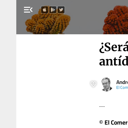
menu_open
¿Será
antí
Andr
El Com
.....
© El Comer