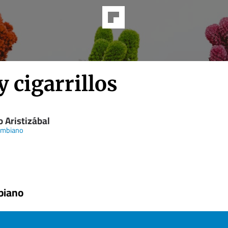
y cigarrillos
 Aristizábal
ombiano
biano