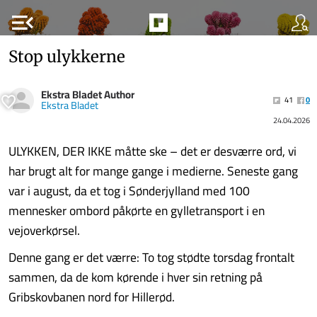
menu_open
Stop ulykkerne
Ekstra Bladet Author
41
0
Ekstra Bladet
24.04.2026
ULYKKEN, DER IKKE måtte ske – det er desværre ord, vi
har brugt alt for mange gange i medierne. Seneste gang
var i august, da et tog i Sønderjylland med 100
mennesker ombord påkørte en gylletransport i en
vejoverkørsel.
Denne gang er det værre: To tog stødte torsdag frontalt
sammen, da de kom kørende i hver sin retning på
Gribskovbanen nord for Hillerød.