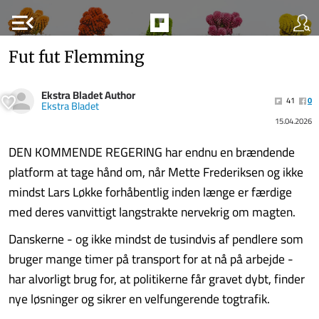
menu_open
Fut fut Flemming
Ekstra Bladet Author
41
0
Ekstra Bladet
15.04.2026
DEN KOMMENDE REGERING har endnu en brændende
platform at tage hånd om, når Mette Frederiksen og ikke
mindst Lars Løkke forhåbentlig inden længe er færdige
med deres vanvittigt langstrakte nervekrig om magten.
Danskerne - og ikke mindst de tusindvis af pendlere som
bruger mange timer på transport for at nå på arbejde -
har alvorligt brug for, at politikerne får gravet dybt, finder
nye løsninger og sikrer en velfungerende togtrafik.