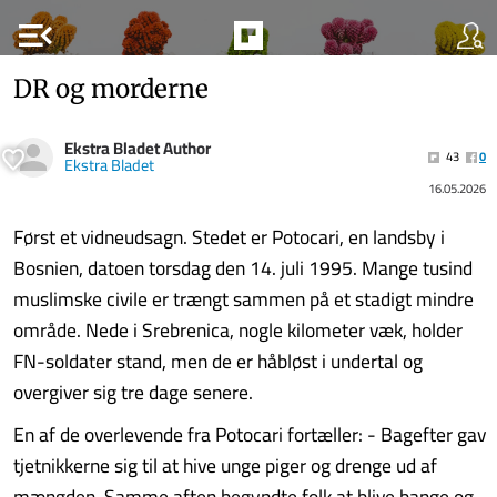
menu_open
DR og morderne
Ekstra Bladet Author
43
0
Ekstra Bladet
16.05.2026
Først et vidneudsagn. Stedet er Potocari, en landsby i
Bosnien, datoen torsdag den 14. juli 1995. Mange tusind
muslimske civile er trængt sammen på et stadigt mindre
område. Nede i Srebrenica, nogle kilometer væk, holder
FN-soldater stand, men de er håbløst i undertal og
overgiver sig tre dage senere.
En af de overlevende fra Potocari fortæller: - Bagefter gav
tjetnikkerne sig til at hive unge piger og drenge ud af
mængden. Samme aften begyndte folk at blive bange og