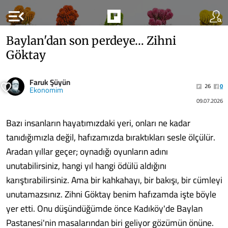
menu_open
Baylan'dan son perdeye… Zihni
Göktay
Faruk Şüyün
26
0
Ekonomim
09.07.2026
Bazı insanların hayatımızdaki yeri, onları ne kadar
tanıdığımızla değil, hafızamızda bıraktıkları sesle ölçülür.
Aradan yıllar geçer; oynadığı oyunların adını
unutabilirsiniz, hangi yıl hangi ödülü aldığını
karıştırabilirsiniz. Ama bir kahkahayı, bir bakışı, bir cümleyi
unutamazsınız. Zihni Göktay benim hafızamda işte böyle
yer etti. Onu düşündüğümde önce Kadıköy'de Baylan
Pastanesi'nin masalarından biri geliyor gözümün önüne.