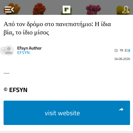
menu_open
Από τον δρόμο στο πανεπιστήμιο: Η ίδια
βία, το ίδιο μίσος
Efsyn Author
19
0
EFSYN
04.06.2026
.....
© EFSYN
visit website