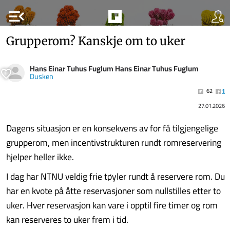
menu_open
Grupperom? Kanskje om to uker
Hans Einar Tuhus Fuglum Hans Einar Tuhus Fuglum
Dusken
62
1
27.01.2026
Dagens situasjon er en konsekvens av for få tilgjengelige
grupperom, men incentivstrukturen rundt romreservering
hjelper heller ikke.
I dag har NTNU veldig frie tøyler rundt å reservere rom. Du
har en kvote på åtte reservasjoner som nullstilles etter to
uker. Hver reservasjon kan vare i opptil fire timer og rom
kan reserveres to uker frem i tid.