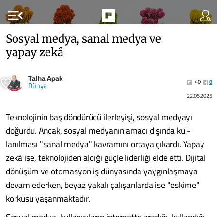
menu_open
Sosyal medya, sanal medya ve
yapay zekâ
Talha Apak
40
0
Dünya
22.05.2025
Teknolojinin baş dön­dürücü ilerleyişi, sosyal medyayı
doğur­du. Ancak, sosyal med­yanın amacı dışında kul­
lanılması "sanal medya" kavramını ortaya çıkar­dı. Yapay
zekâ ise, tek­nolojiden aldığı güçle li­derliği elde etti. Dijital
dönüşüm ve otomasyon iş dünyasında yaygınlaş­maya
devam ederken, beyaz yaka­lı çalışanlarda ise "eskime"
korku­su yaşanmaktadır.
Sosyal medya, kullanıcıların internette aradığı, kullandığı