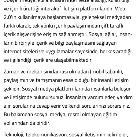
ve içerik ürettiği interaktif iletişim platformlarıdır. Web
2.0'ın kulla­nılmaya başlanmasıyla, gelenek­sel medyadan
farklı olarak, tek yönlü içerik paylaşımından çift taraflı
içerik alışverişine erişim sağlanmıştır. Sosyal ağlar, insan­
ların birbiriyle içerik ve bilgi pay­laşmasını sağlayan
internet si­teleri ve uygulamalar sayesinde, herkes aradığı
ve ilgilendiği içe­riklere ulaşabilmektedir.
Zaman ve mekân sınırlama­sı olmadan (mobil tabanlı),
pay­laşımın ve tartışmanın esas ol­duğu bir insani iletişim
şeklidir. Sosyal medya platformlarında insanlarla buluşur
ve iletişim­de bulunursunuz. İnsanlara yar­dım eder, yardım
alır, sorularına cevap verir ve kendi sorularını­zı sorarsınız.
Bu bakımdan sos­yal medya, resmi olmayan eğitim
yollarından da biridir.
Teknoloji, telekomünikasyon, sosyal iletişimin kelimeler,