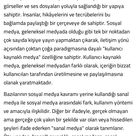
gör­seller ve ses dosyaları yoluyla sağ­landığı bir yapıya
sahiptir. İnsan­lar, hikâyelerini ve tecrübelerini bu
bağlamda paylaştığı bir çer­çeveye de sahiptir. Sosyal
medya, geleneksel medyada olduğu gibi tek bir noktadan
çok sayıda kişi­ye yayın yapmaktan çıkarak, ile­tişim yönü
açısından çoktan çoğa paradigmasına dayalı "kullanıcı
kaynaklı medya" özelliğine sahip­tir. Kullanıcı kaynaklı
medya, ge­leneksel medyadan farklı olarak, içeriğin bizzat
kullanıcıları tara­fından üretilmesine ve paylaşıl­masına
olanak yaratmaktadır.
Bazılarının sosyal medya kavra­mı yerine kullandığı sanal
medya ile sosyal medya arasındaki fark, kullanım yöntemi
ve amacıyla ilişkilidir. Diğer bir ifadeyle, ger­çek olmayan
ama gerçeğe çok ya­kın bir şekilde var olan veya his­sedilen
şeyleri ifade ederken "sa­nal medya" olarak tanımlanır.