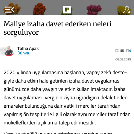
menu_open
Maliye izaha davet ederken neleri
sorguluyor
Talha Apak
55
0
Dünya
06.08.2025
2020 yılında uygulamasına başlanan, yapay zekâ deste­
ğiyle daha etkin hale getirilen izaha davet uygulaması
günü­müzde daha yaygın ve etkin kul­lanılmaktadır. İzaha
davet uygu­laması, verginin ziyaa uğradığına delalet eden
emareler bulundu­ğuna dair yetkili merciler tara­fından
yapılmış ön tespitlerle il­gili olarak aynı merciler tarafın­dan
mükelleflerden açıklama talep edilmesidir.
Vergiye gönüllü uyumun artı­rılması, vergiye uyum