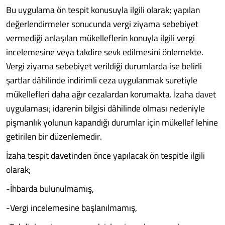
Bu uygulama ön tespit konu­suyla ilgili olarak; yapılan
değer­lendirmeler sonucunda vergi zi­yama sebebiyet
vermediği anla­şılan mükelleflerin konuyla ilgili vergi
incelemesine veya takdire sevk edilmesini önlemekte.
Ver­gi ziyama sebebiyet verildiği du­rumlarda ise belirli
şartlar dâ­hilinde indirimli ceza uygulan­mak suretiyle
mükellefleri daha ağır cezalardan korumakta. İzaha davet
uygulaması; ida­renin bilgisi dâhilinde olma­sı nedeniyle
pişmanlık yolu­nun kapandığı durumlar için mükellef lehine
getirilen bir düzenlemedir.
İzaha tespit davetinden önce yapılacak ön tespitle il­gili
olarak;
-İhbarda bulunulmamış,
-Vergi incelemesine başlanıl­mamış,