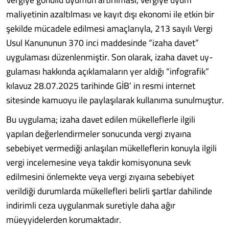
maliyeti­nin azaltılması ve kayıt dışı eko­nomi ile etkin bir
şekilde müca­dele edilmesi amaçlarıyla, 213 sayılı Vergi
Usul Kanununun 370 inci maddesinde “izaha da­vet”
uygulaması düzenlenmiş­tir. Son olarak, izaha davet uy­
gulaması hakkında açıklamala­rın yer aldığı “infografik”
kılavuz 28.07.2025 tarihinde GİB’ in res­mi internet
sitesinde kamuoyu ile paylaşılarak kullanıma sunul­muştur.
Bu uygulama; izaha davet edi­len mükelleflerle ilgili
yapılan değerlendirmeler sonucunda vergi zıyaına
sebebiyet verme­diği anlaşılan mükelleflerin ko­nuyla ilgili
vergi incelemesine veya takdir komisyonuna sevk
edilmesini önlemekte veya ver­gi zıyaına sebebiyet
verildiği du­rumlarda mükellefleri belirli şartlar dahilinde
indirimli ceza uygulanmak suretiyle daha ağır
müeyyidelerden korumaktadır.