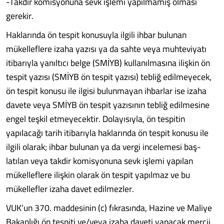
-Takdir komisyonuna sevk iş­lemi yapılmamış olması
gerekir.
Haklarında ön tespit konusuy­la ilgili ihbar bulunan
mükellef­lere izaha yazısı ya da sahte ve­ya muhteviyatı
itibarıyla yanıltı­cı belge (SMİYB) kullanılmasına ilişkin ön
tespit yazısı (SMİYB ön tespit yazısı) tebliğ edilme­yecek,
ön tespit konusu ile ilgi­si bulunmayan ihbarlar ise iza­ha
davete veya SMİYB ön tespit yazısının tebliğ edilmesine
en­gel teşkil etmeyecektir. Dolayı­sıyla, ön tespitin
yapılacağı tarih itibarıyla haklarında ön tespit konusu ile
ilgili olarak; ihbar bu­lunan ya da vergi incelemesi baş­
latılan veya takdir komisyonuna sevk işlemi yapılan
mükellefle­re ilişkin olarak ön tespit yapıl­maz ve bu
mükellefler izaha da­vet edilmezler.
VUK’un 370. maddesinin (c) fıkrasında, Hazine ve Maliye
Ba­kanlığı ön tespiti ve/veya izaha daveti yapacak mercii