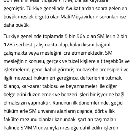
geçmiştir. Türkiye gene­linde Avukatlardan sonra gelen en
büyük meslek örgütü olan Ma­li Müşavirlerin sorunları ise
daha büyük.
Türkiye genelinde toplam­da 5 bin 564 olan SM’lerin 2 bin
128’i serbest çalışmakta olup, ka­lan kısmı bağımlı
çalışmakta ve­ya mesleğini icra etmemekte­dir. SM
mesleğinin konusu; ger­çek ve tüzel kişilere ait teşebbüs ve
işletmelerin, genel kabul gör­müş muhasebe prensipleri ve
il­gili mevzuat hükümleri gereğin­ce, defterlerini tutmak,
bilanço, kar-zarar tablosu ve beyanname­leri ile diğer
belgelerini düzenle­mek ve benzeri işleri bir işyerine bağlı
olmaksızın yapmaktır. Ka­nunun ilk dönemlerinde, geçici
hükümlerle SM unvanını alanla­rın dışında, dört yıllık
fakülte me­zunu olanlar kanundaki şartları taşımaları
halinde SMMM unva­nıyla mesleğe dahil edilmişlerdir.