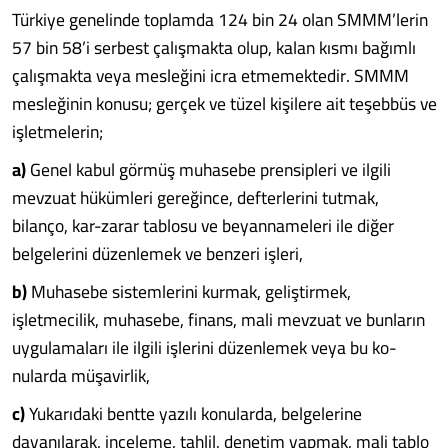
Türkiye genelinde toplamda 124 bin 24 olan SMMM’lerin
57 bin 58’i serbest çalışmakta olup, kalan kısmı bağımlı
çalışmakta veya mesleğini icra etmemekte­dir. SMMM
mesleğinin konusu; gerçek ve tüzel kişilere ait teşeb­büs ve
işletmelerin;
a)
Genel kabul görmüş muha­sebe prensipleri ve ilgili
mevzuat hükümleri gereğince, defterlerini tutmak,
bilanço, kar-zarar tablosu ve beyannameleri ile diğer
belge­lerini düzenlemek ve benzeri iş­leri,
b)
Muhasebe sistemlerini kur­mak, geliştirmek,
işletmecilik, muhasebe, finans, mali mevzuat ve bunların
uygulamaları ile ilgi­li işlerini düzenlemek veya bu ko­
nularda müşavirlik,
c)
Yukarıdaki bentte yazılı ko­nularda, belgelerine
dayanılarak, inceleme, tahlil, denetim yapmak, mali tablo