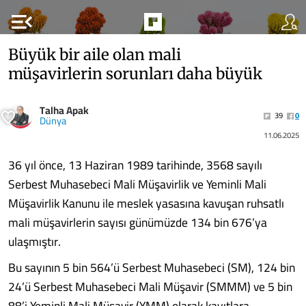
menu_open
Büyük bir aile olan mali
müşavirlerin sorunları daha büyük
Talha Apak
39
0
Dünya
11.06.2025
36 yıl önce, 13 Haziran 1989 ta­rihinde, 3568 sayılı
Serbest Muhasebeci Mali Müşavirlik ve Yeminli Mali
Müşavirlik Kanunu ile meslek yasasına kavuşan ruh­satlı
mali müşavirlerin sayısı gü­nümüzde 134 bin 676’ya
ulaşmış­tır.
Bu sayının 5 bin 564’ü Serbest Muhasebeci (SM), 124 bin
24’ü Serbest Muhasebeci Mali Müşa­vir (SMMM) ve 5 bin
88’i Yemin­li Mali Müşavir (YMM) olarak ka­yıtlara