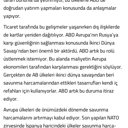
doğrudan yatırım yapmaları konusunda da anlaşmalar
yapıyor.
Ticaret tarafında bu gelişmeler yaşanır­ken dış ilişkilerde
de kartlar yeniden dağı­tılıyor. ABD Avrupa’nın Rusya’ya
karşı gü­venliğinin sağlanması konusunda İkinci Dünya
Savaşı’ndan beri önemli bir aktör­dü. ABD artık bu rolü
üstlenmek istemiyor. Bu alanda maliyetin Avrupa
ekonomileri tarafından karşılanması gerektiğini söylü­yor.
Gerçekten de AB ülkeleri ikinci dün­ya savaşından beri
savunma harcamaların­dan ettikleri tasarrufları kendi iç
refahla­rı için kullanıyorlar. ABD artık bu duruma itiraz
ediyor.
Avrupa ülkeleri de önümüzdeki dönem­de savunma
harcamalarını artırmayı kabul ediyor. Son yapılan NATO
zirvesinde İs­panya haricindeki ülkeler savunma harca­