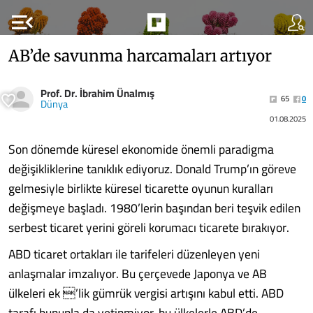
menu_open
AB’de savunma harcamaları artıyor
Prof. Dr. İbrahim Ünalmış
65
0
Dünya
01.08.2025
Son dönemde küresel ekonomide önem­li paradigma
değişikliklerine tanıklık ediyoruz. Donald Trump’ın göreve
gelme­siyle birlikte küresel ticarette oyunun ku­ralları
değişmeye başladı. 1980’lerin başın­dan beri teşvik edilen
serbest ticaret yeri­ni göreli korumacı ticarete bırakıyor.
ABD ticaret ortakları ile tarifeleri düzenleyen yeni
anlaşmalar imzalıyor. Bu çerçevede Japonya ve AB
ülkeleri ek ’lik gümrük vergisi artışını kabul etti. ABD
tarafı bu­nunla da yetinmiyor, bu ülkelerle ABD’de