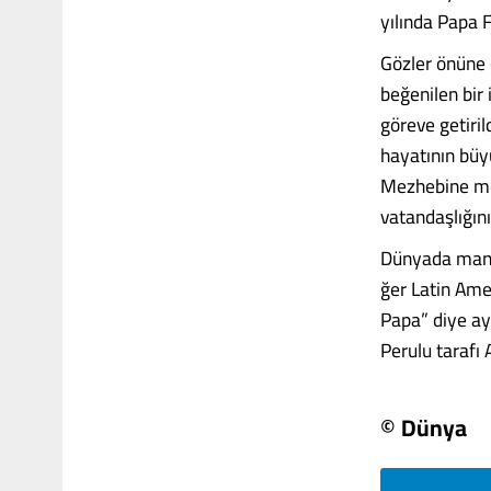
yılında Papa 
Gözler önü­ne
beğe­nilen bi
göreve getiri
hayatının büyü
Mezhebine men
vatandaşlığını
Dün­yada manş
ğer Latin Amer
Papa” diye ay
Perulu tarafı A
© Dünya