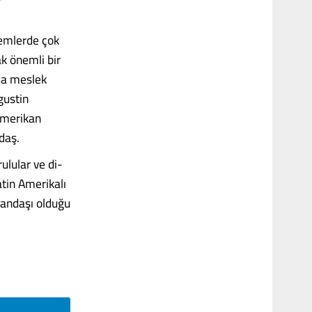
nemlerde çok
k önemli bir
 da meslek
gustin
Amerikan
daş.
ulular ve di­
atin Amerikalı
tandaşı olduğu