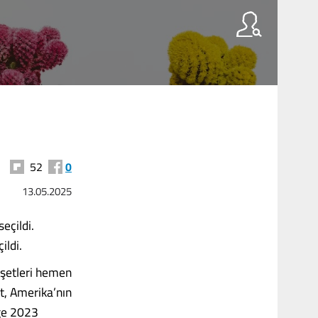
52
0
13.05.2025
eçildi.
ildi.
n­şetleri hemen
t, Amerika’nın
iğe 2023