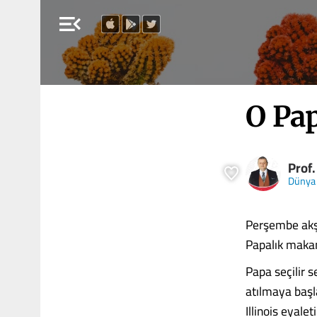
menu_open
O Pap
Prof.
Dünya
Perşembe akşa
Papalık makam
Papa seçilir s
atılmaya başl
Illinois eyale