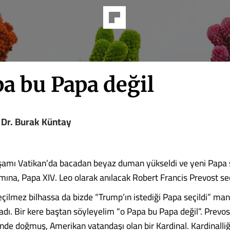
a bu Papa değil
 Dr. Burak Küntay
mı Vatikan’da bacadan beyaz duman yükseldi ve yeni Papa s
ına, Papa XIV. Leo olarak anılacak Robert Francis Prevost se­ç
eçilmez bilhassa da biz­de “Trump’ın istediği Papa seçildi” ma
adı. Bir kere baştan söyleyelim “o Papa bu Papa değil”. Prevos
tin­de doğmuş, Amerikan vatandaşı olan bir Kardinal. Kardinall