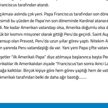
Franciscus tarafından atandı.
 çıkması aslında çok yeni. Papa Francis­cus tarafından son dö
r isimdi bu yüzden de Papa’nın son döneminde Kardinal atanara
ldi. Ne kadar Amerikan vatan­daşı olsa, Amerika doğumlu olsa
k bir kısmını misyoner ola­rak gittiği Peru’da geçirdi. Saint Au
sup olan Prevost, Peru’da uzun yıllar görev yaptı. Nitekim 
n yanında Peru vatandaşlığı da var. Yani yeni Papa çifte vatan
etler “ilk Amerikalı Papa” diye atılmaya başlanınca başta Per
ikalılar ilk Amerikalıdan ziyade “Franciscus’tan sonra ikinci L
ağa kalktılar. Bir­çok kişiye göre hem görev yaptığı hem de va
merikalı tarafından belki de daha ağır bastığı........