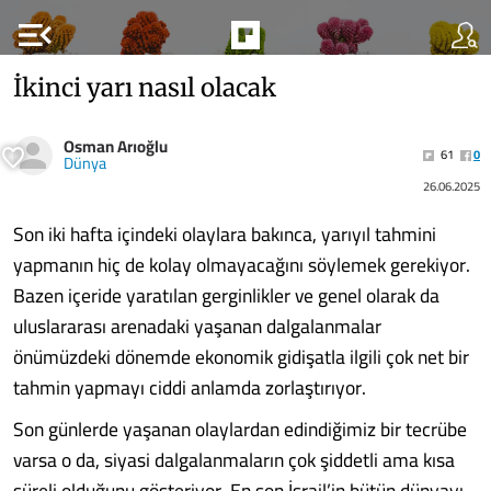
menu_open
İkinci yarı nasıl olacak
Osman Arıoğlu
61
0
Dünya
26.06.2025
Son iki hafta içindeki olaylara bakınca, yarıyıl tahmini
yapmanın hiç de kolay olmayacağını söylemek gerekiyor.
Bazen içeride yaratılan gerginlikler ve genel olarak da
uluslararası arenadaki yaşanan dalgalanmalar
önümüzdeki dönemde ekonomik gidişatla ilgili çok net bir
tahmin yapmayı ciddi anlamda zorlaştırıyor.
Son günlerde yaşanan olaylardan edindiğimiz bir tecrübe
varsa o da, siyasi dalgalanmaların çok şiddetli ama kısa
süreli olduğunu gösteriyor. En son İsrail’in bütün dünyayı