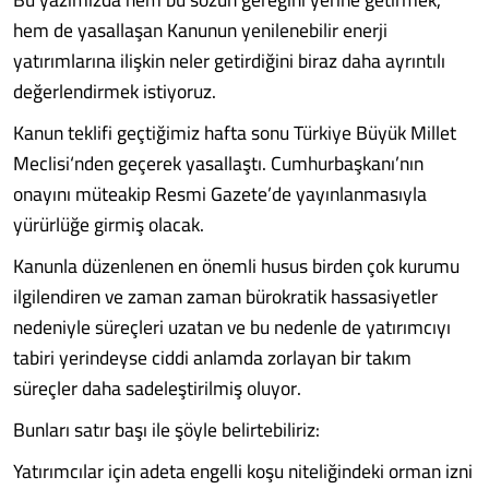
hem de yasallaşan Kanunun yenilene­bilir enerji
yatırımlarına ilişkin neler getirdiği­ni biraz daha ayrıntılı
değerlendirmek istiyoruz.
Kanun teklifi geçtiğimiz hafta sonu Türkiye Büyük Millet
Meclisi‘nden geçerek yasallaştı. Cumhurbaşkanı’nın
onayını müteakip Resmi Gazete’de yayınlanmasıyla
yürürlüğe girmiş olacak.
Kanunla düzenlenen en önemli husus birden çok kurumu
ilgilendiren ve zaman zaman bürok­ratik hassasiyetler
nedeniyle süreçleri uzatan ve bu nedenle de yatırımcıyı
tabiri yerindeyse cid­di anlamda zorlayan bir takım
süreçler daha sa­deleştirilmiş oluyor.
Bunları satır başı ile şöyle belirtebiliriz:
Yatırımcılar için adeta engelli koşu niteli­ğindeki orman izni