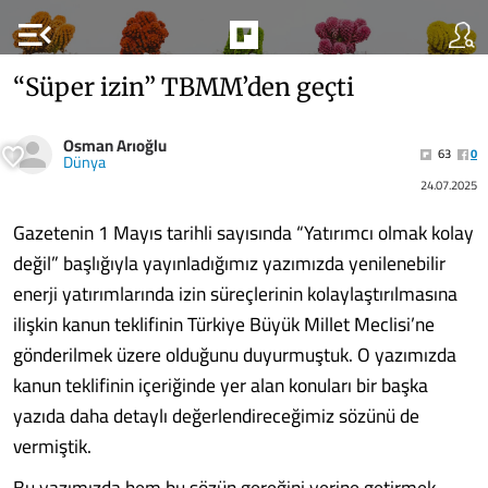
menu_open
“Süper izin” TBMM’den geçti
Osman Arıoğlu
63
0
Dünya
24.07.2025
Gazetenin 1 Mayıs tarihli sayısında “Yatırım­cı olmak kolay
değil” başlığıyla yayınladığı­mız yazımızda yenilenebilir
enerji yatırımların­da izin süreçlerinin kolaylaştırılmasına
ilişkin kanun teklifinin Türkiye Büyük Millet Mecli­si’ne
gönderilmek üzere olduğunu duyurmuş­tuk. O yazımızda
kanun teklifinin içeriğinde yer alan konuları bir başka
yazıda daha detaylı de­ğerlendireceğimiz sözünü de
vermiştik.
Bu yazımızda hem bu sözün gereğini yerine getirmek,