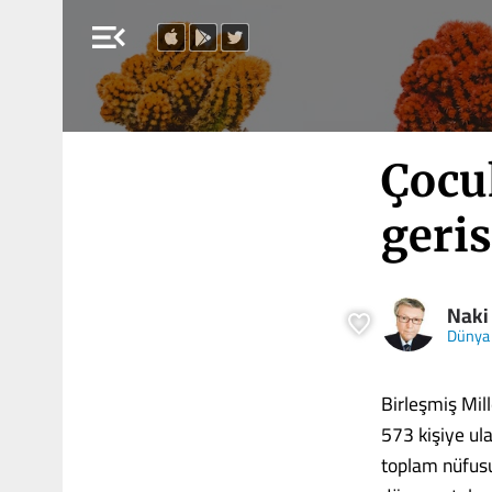
menu_open
Çocu
geri
Naki
Dünya
Birleşmiş Mil
573 kişiye ul
toplam nüfusu