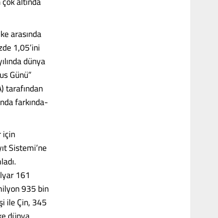
 çok altında
ülke arasında
zde 1,05’ini
yılında dünya
fus Günü”
A) tarafından
nında farkında­
 için
yıt Sistemi’ne
ladı.
ilyar 161
milyon 935 bin
i ile Çin, 345
lke dünya