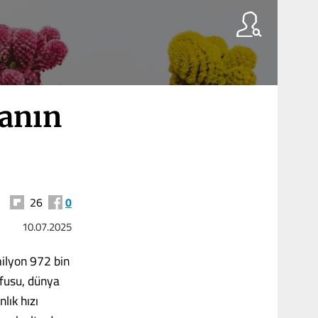
anın
26
0
10.07.2025
milyon 972 bin
üfusu, dünya
lık hızı