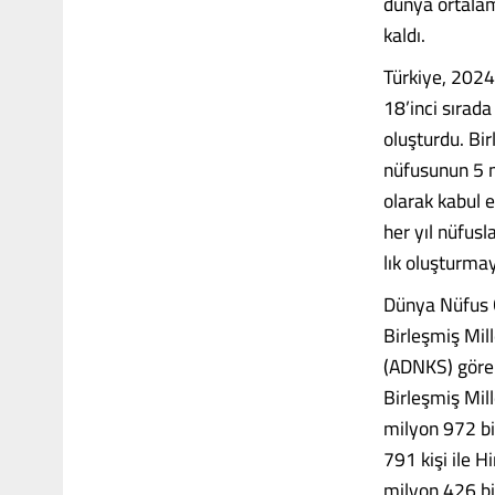
dünya ortalam
kaldı.
Türkiye, 2024 
18’in­ci sırad
oluşturdu. Bi
nüfusunun 5 m
olarak kabul e
her yıl nüfusl
lık oluşturmay
Dünya Nüfus Gü
Birleşmiş Mill
(ADNKS) gö­re 
Birleşmiş Mil
milyon 972 bin
791 kişi ile H
milyon 426 bin