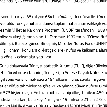
asında 2,25 çocuk olurken, Türkiye’ninki 1,48 çocuk ile bunun
sonu iti­barıyla 85 milyon 664 bin 944 kişilik nüfu­su ile 194 
a yer aldı. Türkiye nü­fusu, dünya toplam nüfusu­nun yaklaşık yü
rleşmiş Millet­ler Kalkınma Programı (UN­DP) tarafından, 1989 
ilyara ulaştığı tarih olan 11 Tem­muz 1987 tarihi “Dünya Nü­
dil­mişti. Bu özel günde Birleş­miş Milletler Nüfus Fonu (UNFP
a ilgili önemli konula­ra dikkat çekilerek nüfus ve kalkınma ala
a yönelik ça­lışmalar yapılıyor.
nü dolayı­sıyla Türkiye İstatistik Ku­rumu (TÜİK), diğer ülkeler
etler’in yıl ortası tahmini, Türkiye için Adrese Dayalı Nüfus Ka­
yıl sonu verisi olmak üzere 194 ülkenin nüfus sayılarını yayım
let­ler nüfus tahminlerine göre 2024 yılında dünya nüfusu 8 m
 573 kişiye ulaştı. En fazla nü­fusa sahip ülke, 1 milyar 450 
indistan olurken, bu ülkeyi 1 milyar 419 milyon 321 bin 278 kiş
 571 kişi ile Amerika Birleşik Devletleri (ABD) iz­ledi. Bu üç ü