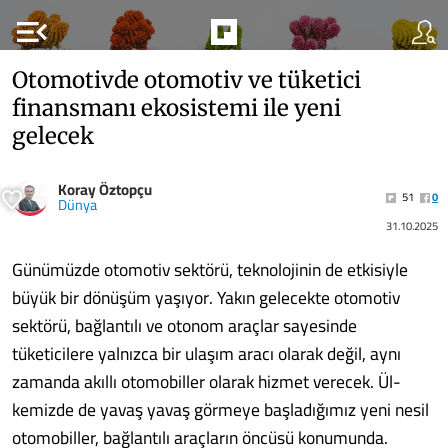
menu_open
Otomotivde otomotiv ve tüketici
finansmanı ekosistemi ile yeni
gelecek
Koray Öztopçu
51
0
Dünya
31.10.2025
Günümüzde otomotiv sektörü, teknolojinin de etkisiyle
büyük bir dönüşüm yaşıyor. Yakın gelecekte otomotiv
sektörü, bağlantılı ve otonom araçlar sayesinde
tüketicilere yalnız­ca bir ulaşım aracı olarak değil, aynı
zamanda akıllı otomobiller olarak hizmet verecek. Ül­
kemizde de yavaş yavaş görmeye başladığımız yeni nesil
otomobiller, bağlantılı araçların ön­cüsü konumunda.