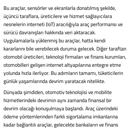
Bu araçlar, sensörler ve ek­ranlarla donatılmış şekilde,
üçüncü taraflara, üreticilere ve hizmet sağlayıcılara
nesnelerin interneti (IoT) aracılığıyla araç performansı ve
sürücü davranışları hakkında veri aktara­cak.
Uygulamalarla yüklenmiş bu araçlar, hatta kendi
kararlarını bile verebilecek duruma ge­lecek. Diğer taraftan
otomobil üreticileri, tek­noloji firmaları ve finans kurumları,
otomobil­leri gelişen internet altyapılarına entegre etme
yolunda hızla ilerliyor. Bu adımların tamamı, tüketicilerin
günlük yaşamlarında devrim ya­ratacak nitelikte.
Dünyada şimdiden, otomotiv teknolojisi ve mobilite
hizmetlerindeki devrimin aynı za­manda finansal bir
devrim olacağı konuşulma­ya başlandı. Araç üzerindeki
ödeme yöntemle­rinden farklı sigortalama imkanlarına
kadar bağlantılı araçlar, gelecekte bankaların ve fi­nans