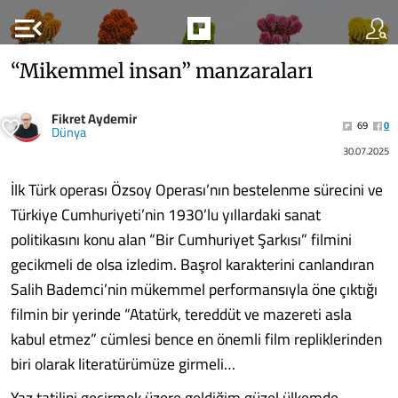
menu_open
“Mikemmel insan” manzaraları
Fikret Aydemir
69
0
Dünya
30.07.2025
İlk Türk operası Özsoy Operası’nın bestelenme sürecini ve
Türkiye Cumhuriyeti’nin 1930’lu yıllarda­ki sanat
politikasını konu alan “Bir Cumhuriyet Şarkısı” filmini
gecik­meli de olsa izledim. Başrol karakte­rini canlandıran
Salih Bademci’nin mükemmel performansıyla öne çık­tığı
filmin bir yerinde “Atatürk, te­reddüt ve mazereti asla
kabul etmez” cümlesi bence en önemli film replik­lerinden
biri olarak literatürümüze girmeli…
Yaz tatilini geçirmek üzere geldiğim güzel ülkemde