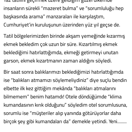
insanların sürekli “ma­zeret bulma” ve “sorumluluğu hep
baş­kasında arama” manzaraları ile kar­şılaştım,
Cumhuriyet’in kuruluşunun üzerinden yüz yıl geçse de.
Tatil bölgelerimizden birinde akşam yemeğinde kızarmış
ekmek bekledim çok uzun bir süre. Kızartılmış ekmek
beklediğimi hatırlattığımda, ekme­ği getirmeyi unutan
garson, ekmek kı­zartmanın zaman aldığını söyledi.
Bir saat sonra balıklarımızı beklediğimi­zi hatırlattığımda
ise “balıkları atma­mızı söylemeliydiniz” diye suçlu ben­din
elbette ilk kez gittiğim mekânda “balıkları atmalarını
bilmemem” be­nim hatamdı! Otele döndüğümde “kli­ma
kumandasının kırık olduğunu” söy­ledim otel sorumlusuna,
sorumlu ise “müşteriler alıp yanında götürüyor­lar daha
birçok şey gibi kumandaları da” demekle yetindi. Yeni........