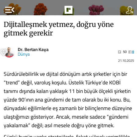
menu_open
Dijitalleşmek yetmez, doğru yöne
gitmek gerekir
Dr. Bertan Kaya
50
0
Dünya
21.10.2025
Sürdürülebilirlik ve dijital dönüşüm artık şirketler için bir
“trend” değil, varoluş ko­şulu. Üstelik Türkiye’de KOBİ
tanımı dışında kalan yaklaşık 11 bin büyük ölçekli şirketin
yüzde 90’ının ana gündemi de tam olarak bu iki konu. Bu,
dünyadaki eğilimlerle eş zaman­lı bir bilinçlenme düzeyine
ulaştığımızı gös­teriyor. Ancak, mesele sadece “gündemi
yaka­lamak” değil; asıl mesele doğru yöne gitmek.
Çünkü bugün yanlış stratejilerle, fakat yük­sek verimlilikle,