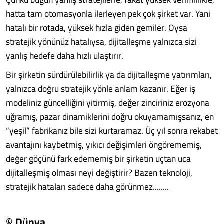
hatta tam otomasyonla iler­leyen pek çok şirket var. Yani
hatalı bir rota­da, yüksek hızla giden gemiler. Oysa
stratejik yönünüz hatalıysa, dijitalleşme yalnızca sizi
yanlış hedefe daha hızlı ulaştırır.
Bir şirketin sürdürülebilirlik ya da dijital­leşme yatırımları,
yalnızca doğru stratejik yönle anlam kazanır. Eğer iş
modeliniz gün­celliğini yitirmiş, değer zinciriniz erozyo­na
uğramış, pazar dinamiklerini doğru oku­yamamışsanız, en
“yeşil” fabrikanız bile sizi kurtaramaz. Üç yıl sonra rekabet
avantajını kaybetmiş, yıkıcı değişimleri öngörememiş,
değer göçünü fark edememiş bir şirketin uçtan uca
dijitalleşmiş olması neyi değişti­rir? Bazen teknoloji,
stratejik hataları sade­ce daha görünmez........
© Dünya