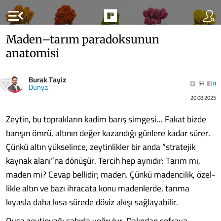
menu_open
Maden–tarım paradoksunun
anatomisi
Burak Tayiz
56
0
Dünya
20.08.2025
Zeytin, bu toprakların kadim barış sim­gesi… Fakat bizde
barışın ömrü, altının değer kazandığı günlere kadar sürer.
Çün­kü altın yükselince, zeytinlikler bir anda “stratejik
kaynak alanı”na dönüşür. Tercih hep aynıdır: Tarım mı,
maden mi? Cevap bellidir; maden. Çünkü madencilik, özel­
likle altın ve bazı ihracata konu madenler­de, tarıma
kıyasla daha kısa sürede döviz akışı sağlayabilir.
Oysa zeytinyağı sabırla yoğrulur. Dalın­dan sofraya