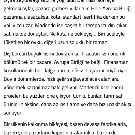
gelmesi aylar, pazara girme­si yıllar alır. Hele Avrupa Birliği
pazarına ulaşacaksa, kota, standart, sertifika derken bu
yol iyice uzar. Madende ise başka bir tempo vardır: çıkar,
sat, nakde dönüştür. Ne kota ne bekleyiş… Biri aceleyle
tüketi­len bir öykü; diğeri uzun soluklu bir roman.
Dış borcun büyük kısmı döviz cinsi. İh­racatımızın önemli
bölümü tek bir pazara, Avrupa Birliği’ne bağlı. Finansman
koşul­larındaki her dalgalanma, döviz ihtiyacını büyütüyor.
Böyle dönemlerde, hızlı gelir sağlayabilecek alanlara
yönelmek kaçınıl­maz hale geliyor. Madencilik ve enerji
pro­jeleri bu yüzden öne çıkıyor. Çünkü bunlar, tarımsal
ürünlerin aksine, daha az kısıtla­ma ve daha hızlı nakit akışı
sunuyor.
Bir ülkenin kalkınma hikâyesi, bazen devasa fabrikalarla,
bazen yeni pazarların kapısını aralamakla, bazen de