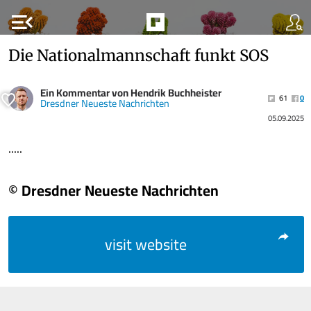
menu_open
Die Nationalmannschaft funkt SOS
Ein Kommentar von Hendrik Buchheister
61
0
Dresdner Neueste Nachrichten
05.09.2025
.....
© Dresdner Neueste Nachrichten
visit website