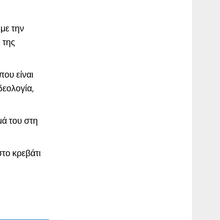
 με την
 της
που είναι
δεολογία,
μά του στη
το κρεβάτι