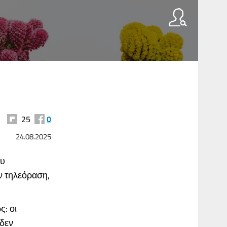
25
0
24.08.2025
ου
ν τηλεόραση,
ς: οι
 δεν