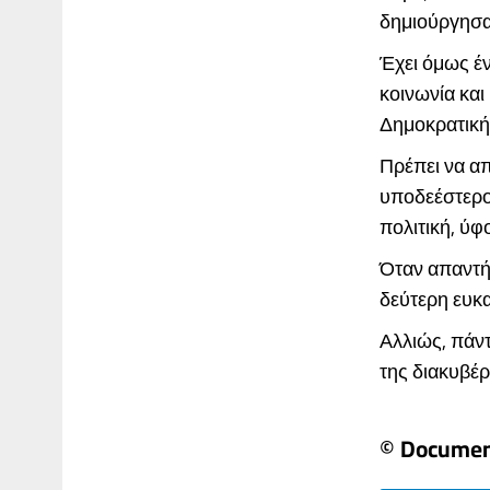
δημιούργησα
Έχει όμως έν
κοινωνία και
Δημοκρατική
Πρέπει να απ
υποδεέστερος
πολιτική, ύφ
Όταν απαντήσ
δεύτερη ευκα
Αλλιώς, πάντ
της διακυβέρ
© Docume