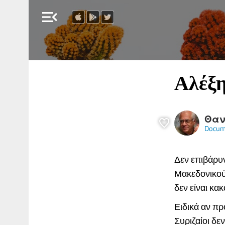
menu_open
Αλέξη
Θαν
Docum
Δεν επιβάρυ
Μακεδονικού,
δεν είναι κα
Ειδικά αν προ
Συριζαίοι δε