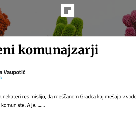
eni komunajzarji
a Vaupotič
ik
da nekateri res mislijo, da meščanom Gradca kaj mešajo v vodo
 komuniste. A je........