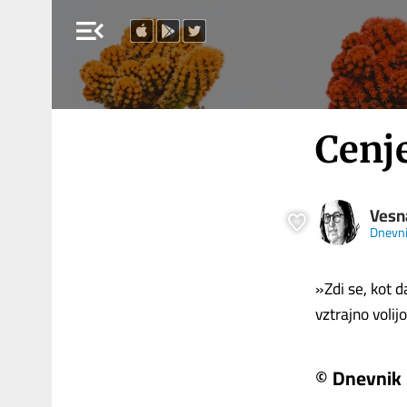
menu_open
Cenj
Vesn
Dnevn
»Zdi se, kot 
vztrajno volijo
© Dnevnik