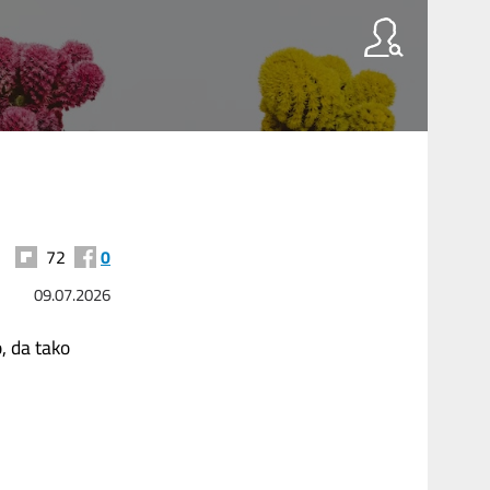
72
0
09.07.2026
, da tako