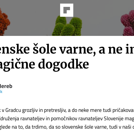
enske šole varne, a ne 
ragične dogodke
Jereb
ik
v Gradcu grozljiv in pretresljiv, a do neke mere tudi pričakov
druženja ravnateljev in pomočnikov ravnateljev Slovenije ma
lede na to, da trdimo, da so slovenske šole varne, tudi v naši 