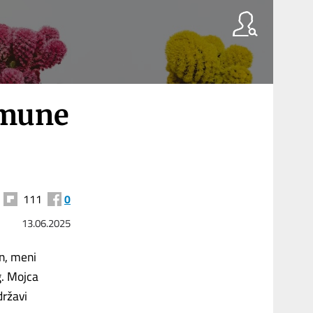
imune
111
0
13.06.2025
an, meni
g. Mojca
državi