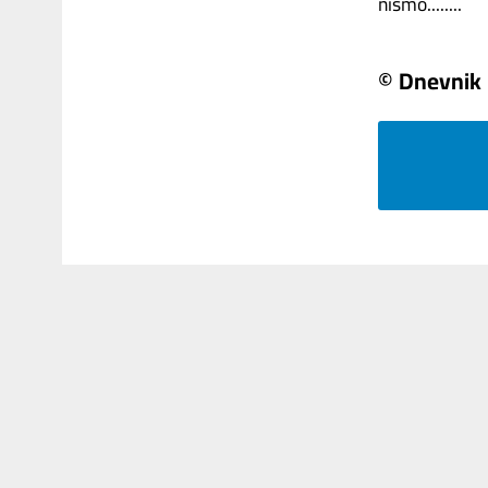
nismo........
© Dnevnik