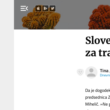
menu_open
Slov
za t
Tina 
Dnevn
Da je dogodek 
predsednica Z
Mihelič. »Ne g