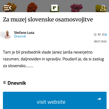
menu_open
Za muzej slovenske osamosvojitve
Stefano Lusa
62
0
Dnevnik
08.07.2026
Tam je bil predsednik vlade Janez Janša neverjetno
razumen, daljnoviden in spravljiv. Poudaril je, da si zaslug
za slovensko........
© Dnevnik
visit website