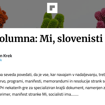
olumna: Mi, slovenisti
n Krek
ik
ba seveda povedati, da je vse, kar navajam v nadaljevanju, treb
prvo, programi, manifesti, memorandumi in resolucije strank
 Pri nekaterih gre za specializiran krajši dokument, namenjen 
rimer, manifest stranke Mi, socialisti ima........