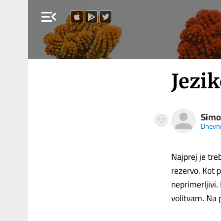
menu_open
Jezik
Simo
Dnevn
Najprej je tre
rezervo. Kot 
neprimerljivi.
volitvam. Na p