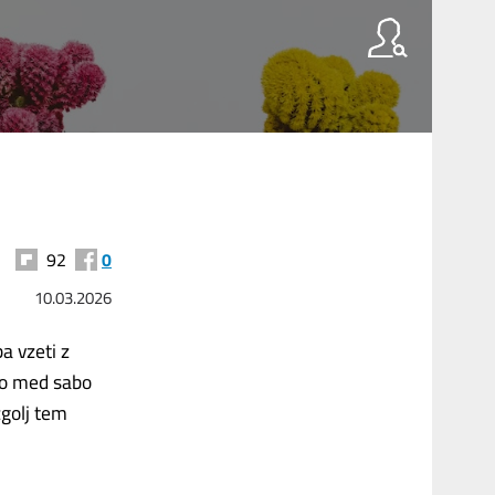
92
0
10.03.2026
a vzeti z
 so med sabo
zgolj tem