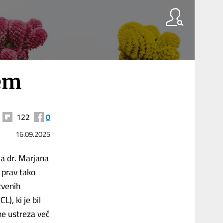
zem
122
0
16.09.2025
ja dr. Marjana
 prav tako
tvenih
), ki je bil
ne ustreza več