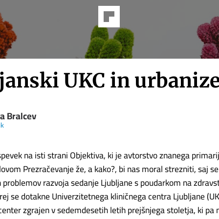
ljanski UKC in urbani
a Bralcev
ik
spevek na isti strani Objektiva, ki je avtorstvo znanega primari
ovom Prezračevanje že, a kako?, bi nas moral strezniti, saj se
h problemov razvoja sedanje Ljubljane s poudarkom na zdravs
rej se dotakne Univerzitetnega kliničnega centra Ljubljane (UKCL
enter zgrajen v sedemdesetih letih prejšnjega stoletja, ki pa 