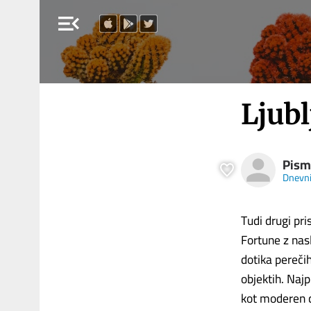
menu_open
Ljub
Pism
Dnevn
Tudi drugi pri
Fortune z nasl
dotika pereči
objektih. Najp
kot moderen c