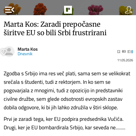
menu_open
Marta Kos: Zaradi prepočasne
širitve EU so bili Srbi frustrirani
Marta Kos
83
0
Dnevnik
11.05.2026
Zgodba s Srbijo ima res več plati, sama sem se velikokrat
srečala s študenti, tudi z rektorjem. In ko sem se
pogovarjala z mnogimi, tudi z opozicijo in predstavniki
civilne družbe, sem glede odsotnosti evropskih zastav
dobila odgovore, ki bi jih lahko združila v štiri sklope.
Prvi je zaradi tega, ker EU podpira predsednika Vučića.
Drugi, ker je EU bombardirala Srbijo, kar seveda ne........