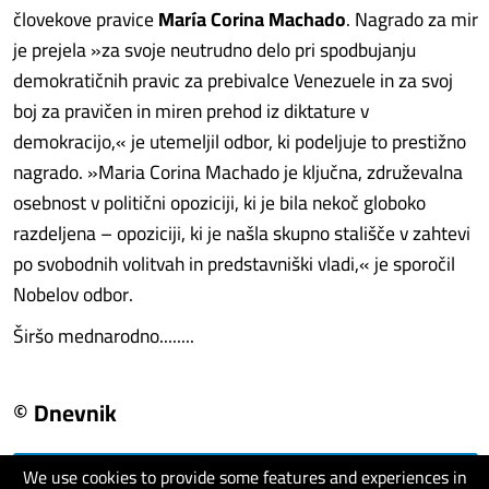
človekove pravice
María Corina Machado
. Nagrado za mir
je prejela »za svoje neutrudno delo pri spodbujanju
demokratičnih pravic za prebivalce Venezuele in za svoj
boj za pravičen in miren prehod iz diktature v
demokracijo,« je utemeljil odbor, ki podeljuje to prestižno
nagrado. »Maria Corina Machado je ključna, združevalna
osebnost v politični opoziciji, ki je bila nekoč globoko
razdeljena – opoziciji, ki je našla skupno stališče v zahtevi
po svobodnih volitvah in predstavniški vladi,« je sporočil
Nobelov odbor.
Širšo mednarodno........
© Dnevnik
We use cookies to provide some features and experiences in