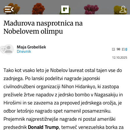
menu_open
Madurova nasprotnica na
Nobelovem olimpu
Maja Grobelšek
98
0
Dnevnik
12.10.2025
Tako kot vsako leto je Nobelov lavreat ostal tajen vse do
zadnjega. Po lanski podelitvi nagrade japonski
civilnodružbeni organizaciji Nihon Hidankyo, ki zastopa
preživele žrtve napadov z jedrsko bombo v Nagasakiju in
Hirošimi in se zavzema za prepoved jedrskega orožja, je
odbor letošnjo nagrado spet namenil posamezniku.
Prejemnik najprestižnejše nagrade ni postal ameriški
predsednik
Donald Trump
, temveč venezuelska borka za