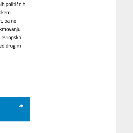
h političnih
pskem
t, pa ne
tekmovanju
a evropsko
med drugim