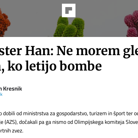
ster Han: Ne morem gl
, ko letijo bombe
n Kresnik
ik
dobili od ministrstva za gospodarstvo, turizem in šport ter o
je (AZS), dočakali pa ga nismo od Olimpijskega komiteja Slove
rtnih zvez.