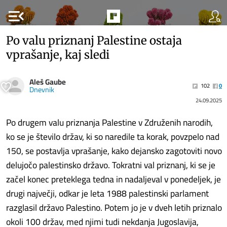
menu_open
Po valu priznanj Palestine ostaja
vprašanje, kaj sledi
Aleš Gaube
102
0
Dnevnik
24.09.2025
Po drugem valu priznanja Palestine v Združenih narodih,
ko se je število držav, ki so naredile ta korak, povzpelo nad
150, se postavlja vprašanje, kako dejansko zagotoviti novo
delujočo palestinsko državo. Tokratni val priznanj, ki se je
začel konec preteklega tedna in nadaljeval v ponedeljek, je
drugi največji, odkar je leta 1988 palestinski parlament
razglasil državo Palestino. Potem jo je v dveh letih priznalo
okoli 100 držav, med njimi tudi nekdanja Jugoslavija,