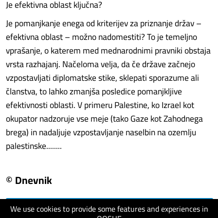
Je efektivna oblast ključna?
Je pomanjkanje enega od kriterijev za priznanje držav –
efektivna oblast – možno nadomestiti? To je temeljno
vprašanje, o katerem med mednarodnimi pravniki obstaja
vrsta razhajanj. Načeloma velja, da če države začnejo
vzpostavljati diplomatske stike, sklepati sporazume ali
članstva, to lahko zmanjša posledice pomanjkljive
efektivnosti oblasti. V primeru Palestine, ko Izrael kot
okupator nadzoruje vse meje (tako Gaze kot Zahodnega
brega) in nadaljuje vzpostavljanje naselbin na ozemlju
palestinske........
© Dnevnik
We use cookies to provide some features and experiences in