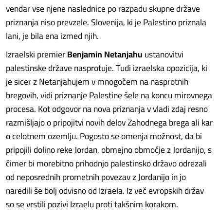
vendar vse njene naslednice po razpadu skupne države
priznanja niso prevzele. Slovenija, ki je Palestino priznala
lani, je bila ena izmed njih.
Izraelski premier
Benjamin Netanjahu
ustanovitvi
palestinske države nasprotuje. Tudi izraelska opozicija, ki
je sicer z Netanjahujem v mnogočem na nasprotnih
bregovih, vidi priznanje Palestine šele na koncu mirovnega
procesa. Kot odgovor na nova priznanja v vladi zdaj resno
razmišljajo o pripojitvi novih delov Zahodnega brega ali kar
o celotnem ozemlju. Pogosto se omenja možnost, da bi
pripojili dolino reke Jordan, obmejno območje z Jordanijo, s
čimer bi morebitno prihodnjo palestinsko državo odrezali
od neposrednih prometnih povezav z Jordanijo in jo
naredili še bolj odvisno od Izraela. Iz več evropskih držav
so se vrstili pozivi Izraelu proti takšnim korakom.