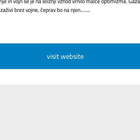
ije in vojn se je na Bližnji vzhod vrnilo malce optimizma. Gaza
zaživi brez vojne, čeprav bo na njen........
visit website