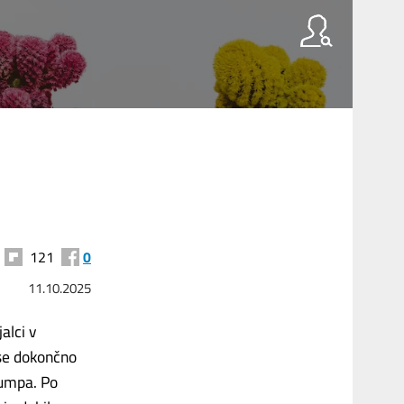
121
0
11.10.2025
alci v
 se dokončno
rumpa. Po