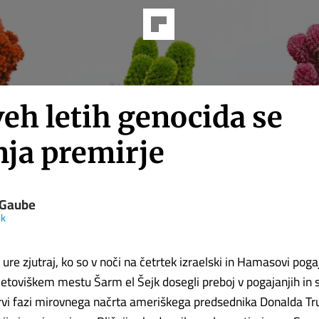
eh letih genocida se
nja premirje
 Gaube
ik
2. ure zjutraj, ko so v noči na četrtek izraelski in Hamasovi pogaj
etoviškem mestu Šarm el Šejk dosegli preboj v pogajanjih in
prvi fazi mirovnega načrta ameriškega predsednika Donalda T