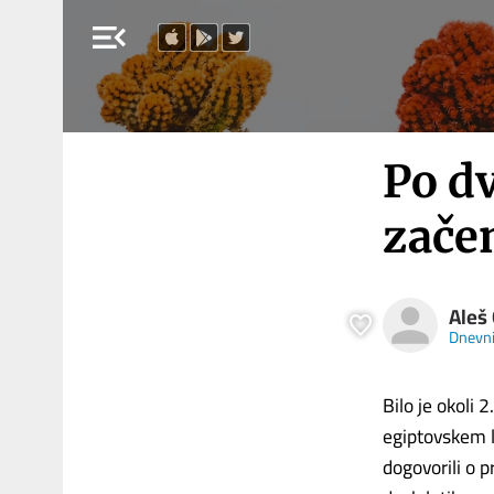
menu_open
Po dv
zače
Aleš
Dnevn
Bilo je okoli 
egiptovskem l
dogovorili o 