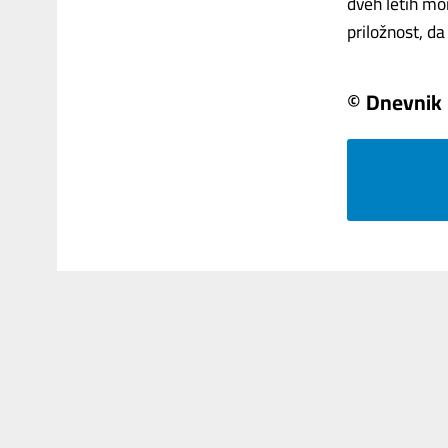
dveh letih mor
priložnost, da 
© Dnevnik