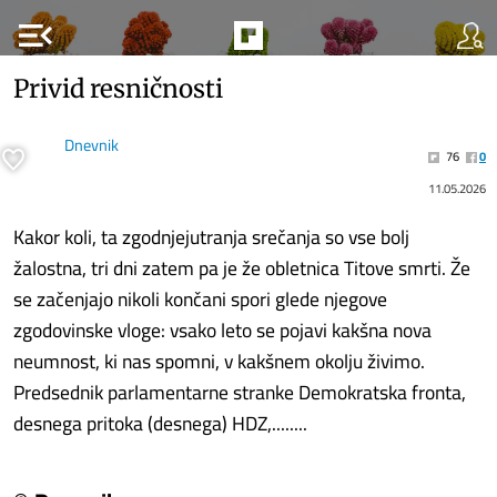
menu_open
Privid resničnosti
Dnevnik
76
0
11.05.2026
Kakor koli, ta zgodnjejutranja srečanja so vse bolj
žalostna, tri dni zatem pa je že obletnica Titove smrti. Že
se začenjajo nikoli končani spori glede njegove
zgodovinske vloge: vsako leto se pojavi kakšna nova
neumnost, ki nas spomni, v kakšnem okolju živimo.
Predsednik parlamentarne stranke Demokratska fronta,
desnega pritoka (desnega) HDZ,........