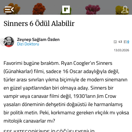
menu_open
Sinners 6 Ödül Alabilir
Zeynep Sağlam Özden
43
0
Dizi Doktoru
13.03.2026
Favorimi bugüne bıraktım. Ryan Coogler’ın Sinners
(Günahkarlar) filmi, sadece 16 Oscar adaylığıyla değil,
türler arası sınırları yıkma biçimiyle de modern sinemanın
en güzel yapıtlarından biri olmaya aday. Sinners bir
vampir veya canavar filmi değil, 1930'ların Jim Crow
yasaları döneminin dehşetini doğaüstü ile harmanlamış
bir politik metin. Peki, korkmamız gereken ırkçılık mı yoksa
mitolojik canavarlar mı?
SES KATEGORİSİNDE İP GÖĞÜSLEYEBİLİR