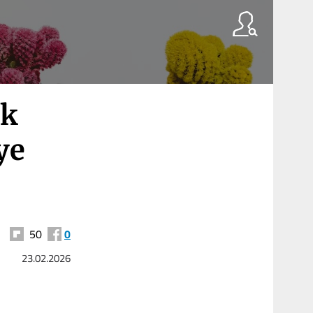
şk
ye
50
0
23.02.2026