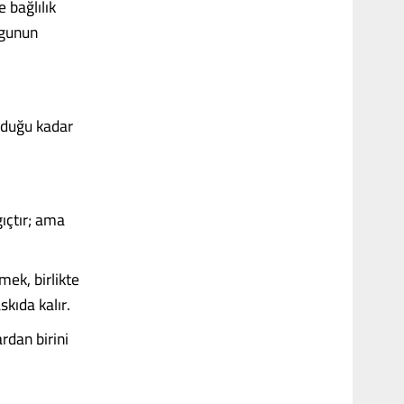
 bağlılık
ygunun
 olduğu kadar
ıçtır; ama
mek, birlikte
kıda kalır.
ardan birini