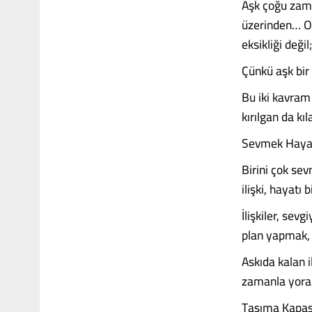
Aşk çoğu zama
üzerinden… Oy
eksikliği değil
Çünkü aşk bir 
Bu iki kavram s
kırılgan da kıl
Sevmek Hayat
Birini çok se
ilişki, hayatı
İlişkiler, sev
plan yapmak, 
Askıda kalan i
zamanla yora
Taşıma Kapasi