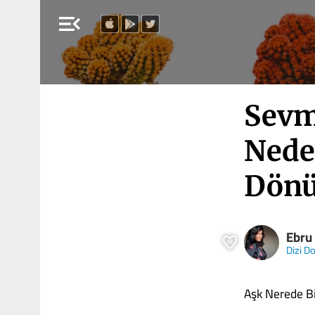
menu_open
Sevm
Nede
Dön
Ebru
Dizi D
Aşk Nerede Bit