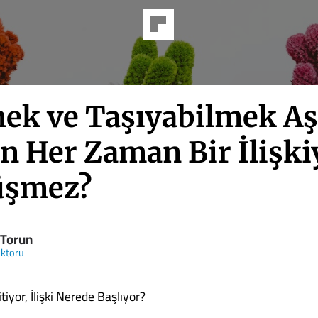
ek ve Taşıyabilmek A
n Her Zaman Bir İlişki
üşmez?
 Torun
oktoru
iyor, İlişki Nerede Başlıyor?