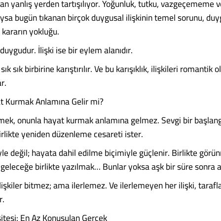
n yanlış yerden tartışılıyor. Yoğunluk, tutku, vazgeçememe ve
sa bugün tıkanan birçok duygusal ilişkinin temel sorunu, du
; kararın yokluğu.
duygudur. İlişki ise bir eylem alanıdır.
ık sık birbirine karıştırılır. Ve bu karışıklık, ilişkileri romantik
ar.
 Kurmak Anlamına Gelir mi?
vmek, onunla hayat kurmak anlamına gelmez. Sevgi bir başlang
 birlikte yeniden düzenleme cesareti ister.
giyle değil; hayata dahil edilme biçimiyle güçlenir. Birlikte görün
geleceğe birlikte yazılmak… Bunlar yoksa aşk bir süre sonra as
lişkiler bitmez; ama ilerlemez. Ve ilerlemeyen her ilişki, tarafl
r.
tesi: En Az Konuşulan Gerçek