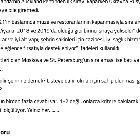
landa'nın Auckland kentinden ilk sırayı kaparken Ukrayna Rusya
eye bile giremedi.
1'in başlarında müze ve restoranlarının kapanmasıyla sıral
iyana, 2018 ve 2019'da olduğu gibi birinci sıraya yükseldi" de
krar ve iyi alt yapı; şehrin sakinleri için cazibesi, iyi sağlık hizm
ve eğlence fırsatıyla destekleniyor" ifadeleri kullanıldı.
tleri olan Moskova ve St. Petersburg'un sıralaması ise batı ya
ü.
bilir şehir ne demek? Listeye dahil olmak için sahip olunması 
?
n birden fazla cevabı var. 1-2 değil, onlarca kritere bakılarak 
’ ölçülüyor. Yalnız her........
toru