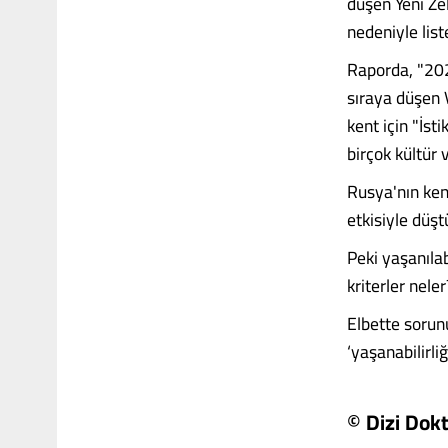
düşen Yeni Ze
nedeniyle list
Raporda, "202
sıraya düşen V
kent için "İsti
birçok kültür 
Rusya'nın ken
etkisiyle düşt
Peki yaşanıla
kriterler neler
Elbette sorunu
‘yaşanabilirliği
© Dizi Dok