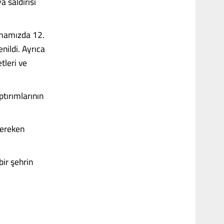
 saldırısı
amamızda 12.
nildi. Ayrıca
etleri ve
ptırımlarının
gereken
bir şehrin