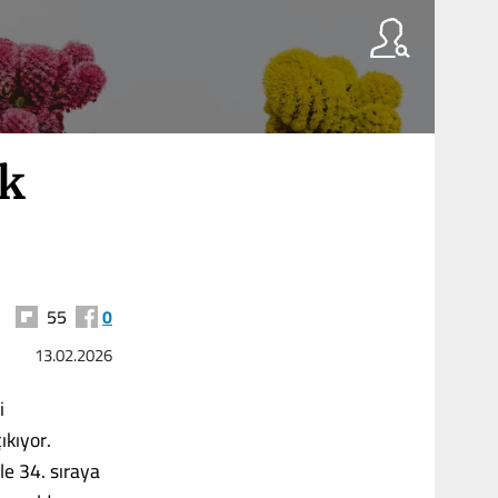
ek
55
0
13.02.2026
i
ıkıyor.
le 34. sıraya