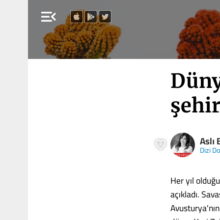
menu_open
Düny
şehir
Aslı 
Dizi D
Her yıl olduğu
açıkladı. Sava
Avusturya'nın