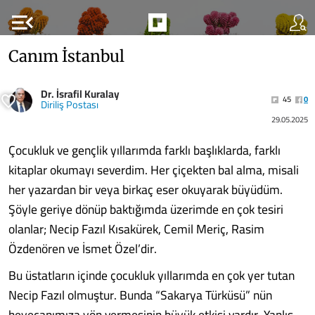
menu_open
Canım İstanbul
Dr. İsrafil Kuralay
45
0
Diriliş Postası
29.05.2025
Çocukluk ve gençlik yıllarımda farklı başlıklarda, farklı
kitaplar okumayı severdim. Her çiçekten bal alma, misali
her yazardan bir veya birkaç eser okuyarak büyüdüm.
Şöyle geriye dönüp baktığımda üzerimde en çok tesiri
olanlar; Necip Fazıl Kısakürek, Cemil Meriç, Rasim
Özdenören ve İsmet Özel’dir.
Bu üstatların içinde çocukluk yıllarımda en çok yer tutan
Necip Fazıl olmuştur. Bunda “Sakarya Türküsü” nün
heyecanımıza yön vermesinin büyük etkisi vardır. Yanlış