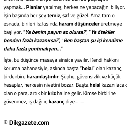
yapmak…
Planlar
yapılmış, herkes ne yapacağını biliyor.
İşin başında her şey
temiz
,
saf
ve güzel. Ama tam o
esnada, birileri kafasında
haram
düşünceler
üretmeye
başlıyor. “
Ya benim payım az olursa?
”, “
Ya ötekiler
benden fazla kazanırsa?
”, “
Ben baştan şu işi kendime
daha fazla yontmalıyım…
”
İşte, bu düşünce masaya sinsice yayılır. Kendi hakkını
koruma bahanesiyle, aslında başta “
helal
” olan kazanç,
birdenbire
haramlaştırılır
. Şüphe, güvensizlik ve küçük
hesaplar, herkesin niyetini bozar. Başta
helal
kazanılacak
olan o para, artık bir
kriz
haline gelir. Kimse birbirine
güvenmez, iş dağılır,
kazanç
diye........
© Dikgazete.com