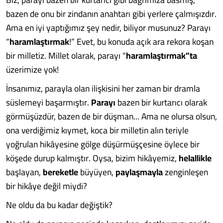
bazen de onu bir zindanın anahtarı gibi yerlere çalmışızdır.
Ama en iyi yaptığımız şey nedir, biliyor musunuz? Parayı
“
haramlaştırmak
!” Evet, bu konuda açık ara rekora koşan
bir milletiz. Millet olarak, parayı “
haramlaştırmak”ta
üzerimize yok!
İnsanımız, parayla olan ilişkisini her zaman bir dramla
süslemeyi başarmıştır.
Parayı
bazen bir kurtarıcı olarak
görmüşüzdür, bazen de bir düşman... Ama ne olursa olsun,
ona verdiğimiz kıymet, koca bir milletin alın teriyle
yoğrulan hikâyesine gölge düşürmüşçesine öylece bir
köşede durup kalmıştır. Oysa, bizim hikâyemiz,
helallikle
başlayan,
bereketle
büyüyen,
paylaşmayla
zenginleşen
bir hikâye değil miydi?
Ne oldu da bu kadar değiştik?