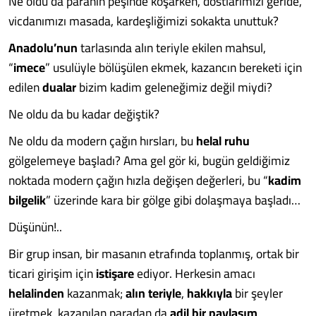
Ne oldu da paranın peşinde koşarken, dostlarımızı geride,
vicdanımızı masada, kardeşliğimizi sokakta unuttuk?
Anadolu’nun
tarlasında alın teriyle ekilen mahsul,
“
imece
” usulüyle bölüşülen ekmek, kazancın bereketi için
edilen
dualar
bizim kadim geleneğimiz değil miydi?
Ne oldu da bu kadar değiştik?
Ne oldu da modern çağın hırsları, bu
helal
ruhu
gölgelemeye başladı? Ama gel gör ki, bugün geldiğimiz
noktada modern çağın hızla değişen değerleri, bu “
kadim
bilgelik
” üzerinde kara bir gölge gibi dolaşmaya başladı…
Düşünün!..
Bir grup insan, bir masanın etrafında toplanmış, ortak bir
ticari girişim için
istişare
ediyor. Herkesin amacı
helalinden
kazanmak;
alın
teriyle
,
hakkıyla
bir şeyler
üretmek, kazanılan paradan da
adil
bir
paylaşım