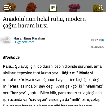
menu_open
Anadolu’nun helal ruhu, modern
çağın haram hırsı
Hasan Enes Karahan
22
0
Dikgazete.com
06.10.2025
Moskova
Para
… Şu avuç içini dolduran, cebin dibinde sürünen, ama
akılların tepesine taht kuran şey...
Kâğıt
mı?
Madeni
metal mi? Yoksa insanoğlunun hayallerine biçtiği bir değer
mi?
Para
, aslında bir şey değil. Ama gel-gör ki “
insanımız
”
onu “
her
şey
” yaptı… Bilen bilir, para mevzusu açıldığında
işin ucunda ya “
özeleştiri
” vardır ya da “
milli
” bir iç çekiş.
Biz, parayı bazen bir kurtarıcı gibi bağrımıza basmış,