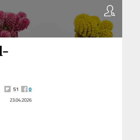
l-
51
0
23.04.2026