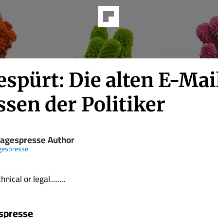
spürt: Die alten E-Mai
sen der Politiker
Tagespresse Author
gespresse
nical or legal........
spresse