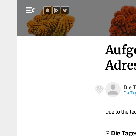
menu_open
Aufge
Adres
Die 
Die Ta
Due to the tech
© Die Tage