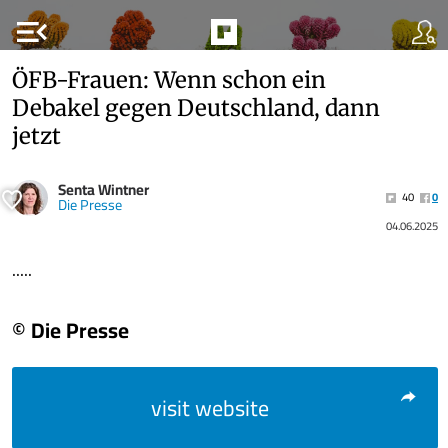
menu_open
ÖFB-Frauen: Wenn schon ein
Debakel gegen Deutschland, dann
jetzt
Senta Wintner
40
0
Die Presse
04.06.2025
.....
© Die Presse
visit website