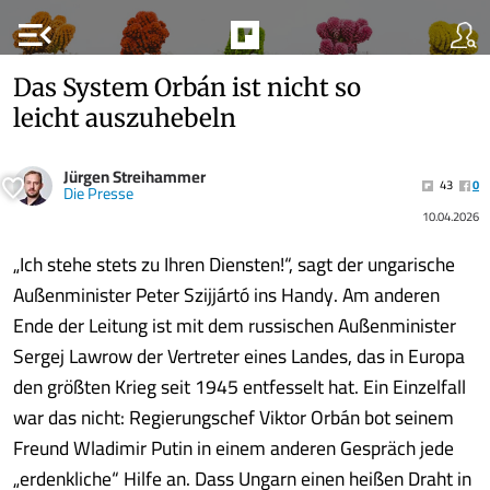
menu_open
Das System Orbán ist nicht so
leicht auszuhebeln
Jürgen Streihammer
43
0
Die Presse
10.04.2026
„Ich stehe stets zu Ihren Diensten!“, sagt der ungarische
Außenminister Peter Szijjártó ins Handy. Am anderen
Ende der Leitung ist mit dem russischen Außenminister
Sergej Lawrow der Vertreter eines Landes, das in Europa
den größten Krieg seit 1945 entfesselt hat. Ein Einzelfall
war das nicht: Regierungschef Viktor Orbán bot seinem
Freund Wladimir Putin in einem anderen Gespräch jede
„erdenkliche“ Hilfe an. Dass Ungarn einen heißen Draht in