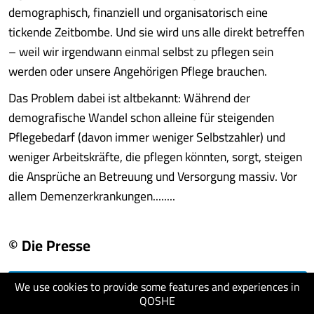
demographisch, finanziell und organisatorisch eine
tickende Zeitbombe. Und sie wird uns alle direkt betreffen
– weil wir irgendwann einmal selbst zu pflegen sein
werden oder unsere Angehörigen Pflege brauchen.
Das Problem dabei ist altbekannt: Während der
demografische Wandel schon alleine für steigenden
Pflegebedarf (davon immer weniger Selbstzahler) und
weniger Arbeitskräfte, die pflegen könnten, sorgt, steigen
die Ansprüche an Betreuung und Versorgung massiv. Vor
allem Demenzerkrankungen........
© Die Presse
We use cookies to provide some features and experiences in
visit website
QOSHE