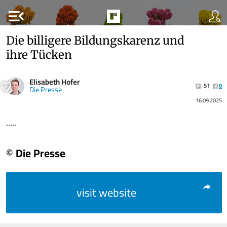
menu_open
Die billigere Bildungskarenz und
ihre Tücken
Elisabeth Hofer
51
0
Die Presse
16.09.2025
.....
© Die Presse
visit website