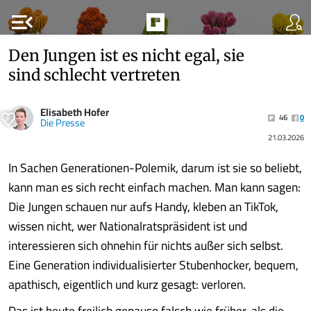
menu_open
Den Jungen ist es nicht egal, sie
sind schlecht vertreten
Elisabeth Hofer
46
0
Die Presse
21.03.2026
In Sachen Generationen-Polemik, darum ist sie so beliebt,
kann man es sich recht einfach machen. Man kann sagen:
Die Jungen schauen nur aufs Handy, kleben an TikTok,
wissen nicht, wer Nationalratspräsident ist und
interessieren sich ohnehin für nichts außer sich selbst.
Eine Generation individualisierter Stubenhocker, bequem,
apathisch, eigentlich und kurz gesagt: verloren.
Das ist heute freilich genauso falsch wie früher, als die