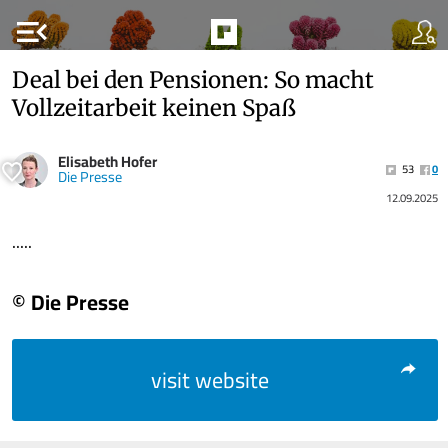
menu_open
Deal bei den Pensionen: So macht
Vollzeitarbeit keinen Spaß
Elisabeth Hofer
53
0
Die Presse
12.09.2025
.....
© Die Presse
visit website